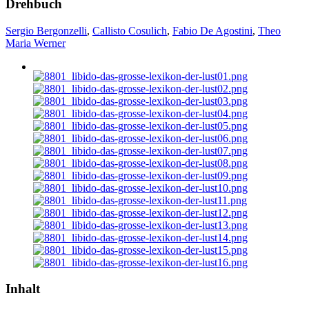
Drehbuch
Sergio Bergonzelli
,
Callisto Cosulich
,
Fabio De Agostini
,
Theo
Maria Werner
Inhalt