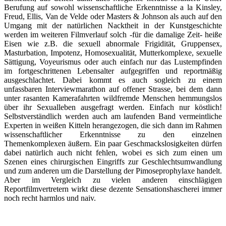
Berufung auf sowohl wissenschaftliche Erkenntnisse a la Kinsley,
Freud, Ellis, Van de Velde oder Masters & Johnson als auch auf den
Umgang mit der natürlichen Nacktheit in der Kunstgeschichte
werden im weiteren Filmverlauf solch -für die damalige Zeit- heiße
Eisen wie z.B. die sexuell abnormale Frigidität, Gruppensex,
Masturbation, Impotenz, Homosexualität, Mutterkomplexe, sexuelle
Sättigung, Voyeurismus oder auch einfach nur das Lustempfinden
im fortgeschrittenen Lebensalter aufgegriffen und reportmäßig
ausgeschlachtet. Dabei kommt es auch sogleich zu einem
unfassbaren Interviewmarathon auf offener Strasse, bei dem dann
unter rasanten Kamerafahrten wildfremde Menschen hemmungslos
über ihr Sexualleben ausgefragt werden. Einfach nur köstlich!
Selbstverständlich werden auch am laufenden Band vermeintliche
Experten in weißen Kitteln herangezogen, die sich dann im Rahmen
wissenschaftlicher Erkenntnisse zu den einzelnen
Themenkomplexen äußern. Ein paar Geschmackslosigkeiten dürfen
dabei natürlich auch nicht fehlen, wobei es sich zum einen um
Szenen eines chirurgischen Eingriffs zur Geschlechtsumwandlung
und zum anderen um die Darstellung der Pimoseprophylaxe handelt.
Aber im Vergleich zu vielen anderen einschlägigen
Reportfilmvertretern wirkt diese dezente Sensationshascherei immer
noch recht harmlos und naiv.