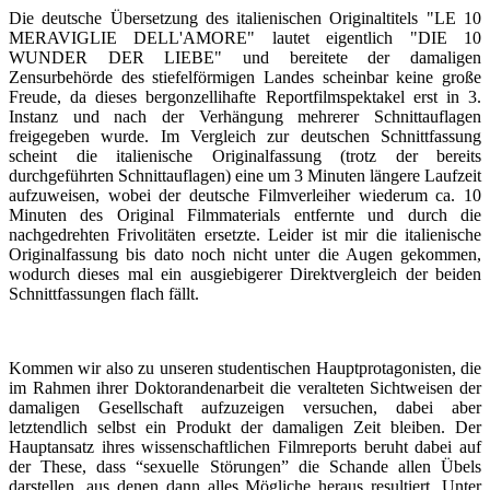
Die deutsche Übersetzung des italienischen Originaltitels "LE 10
MERAVIGLIE DELL'AMORE" lautet eigentlich "DIE 10
WUNDER DER LIEBE" und bereitete der damaligen
Zensurbehörde des stiefelförmigen Landes scheinbar keine große
Freude, da dieses bergonzellihafte Reportfilmspektakel erst in 3.
Instanz und nach der Verhängung mehrerer Schnittauflagen
freigegeben wurde. Im Vergleich zur deutschen Schnittfassung
scheint die italienische Originalfassung (trotz der bereits
durchgeführten Schnittauflagen) eine um 3 Minuten längere Laufzeit
aufzuweisen, wobei der deutsche Filmverleiher wiederum ca. 10
Minuten des Original Filmmaterials entfernte und durch die
nachgedrehten Frivolitäten ersetzte. Leider ist mir die italienische
Originalfassung bis dato noch nicht unter die Augen gekommen,
wodurch dieses mal ein ausgiebigerer Direktvergleich der beiden
Schnittfassungen flach fällt.
Kommen wir also zu unseren studentischen Hauptprotagonisten, die
im Rahmen ihrer Doktorandenarbeit die veralteten Sichtweisen der
damaligen Gesellschaft aufzuzeigen versuchen, dabei aber
letztendlich selbst ein Produkt der damaligen Zeit bleiben. Der
Hauptansatz ihres wissenschaftlichen Filmreports beruht dabei auf
der These, dass “sexuelle Störungen” die Schande allen Übels
darstellen, aus denen dann alles Mögliche heraus resultiert. Unter