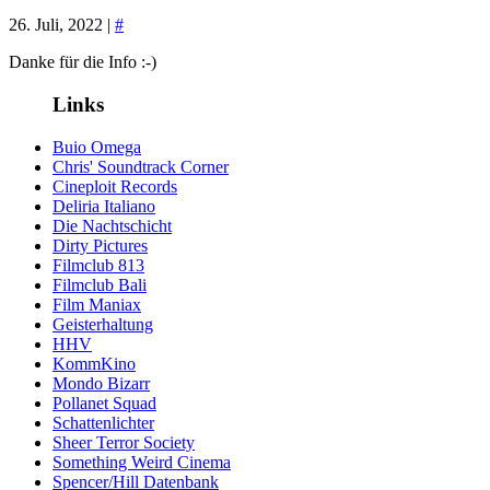
26. Juli, 2022 |
#
Danke für die Info :-)
Links
Buio Omega
Chris' Soundtrack Corner
Cineploit Records
Deliria Italiano
Die Nachtschicht
Dirty Pictures
Filmclub 813
Filmclub Bali
Film Maniax
Geisterhaltung
HHV
KommKino
Mondo Bizarr
Pollanet Squad
Schattenlichter
Sheer Terror Society
Something Weird Cinema
Spencer/Hill Datenbank