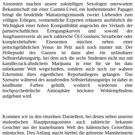
Ansonsten machen unsere zukünftigen Sexologen unerwartete
Bekanntschaft mit einer Gummi-Ursel, ein lusthemmender Papagei
bringt die brodelnde Matratzengymnastik zweier Liebenden zum
völligen Erliegen, vermeintliche Experten erläutern ausführlich die
Wichtigkeit einer hohen Kompatibilität angesichts des Verlaufs der
partnerschaftlichen Erregungskurven und sowohl der
Jungfrauenverein als auch zahlreiche Öl-Cousinen, Sexarbeiter oder
komplexbehaftete Eisenenten mischen neben einer
peitschgefährlichen Venus im Pelz auch noch munter mit. Der
Höhepunkt des Ganzen ist dann aber ein unfassbarer
Selbsterfahrungstrip, bei dem sich die sechs Studenten nicht nur mit
kamillecrack-ähnlichem Marijuana in eine für sie bis dato
unbekannte Welt wegschießen, sondern auch noch zur wahren
Erkenntnis ihres eigentlichen Reportanliegens gelangen. Das
Szenario während des ausufernden Selbsterfahrungstrips ist dabei in
knallbunte Farben gehüllt, wodurch wiederum eine
hochpsychedelische Atmosphäre höchsten Wohlempfindens
aufgebaut wird.
Kommen wir zu den einzelnen Darstellern, bei denen neben unseren
studentischen Hauptprotagonisten auch zahlreiche bekannte
Gesichter aus der kunterbunten Welt des italienischen Genrefilms
mitmischen. Den Anfang macht hierbei die geborene Mannheimerin