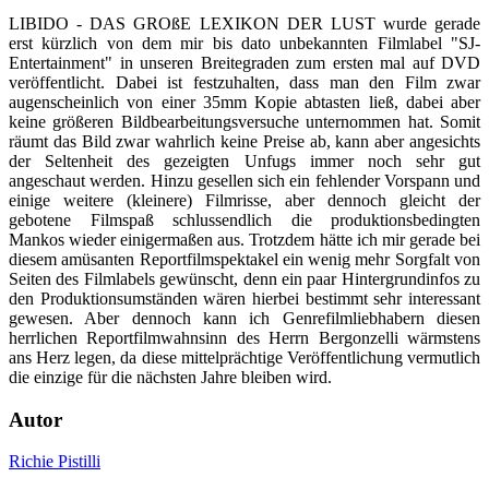
LIBIDO - DAS GROßE LEXIKON DER LUST wurde gerade
erst kürzlich von dem mir bis dato unbekannten Filmlabel "SJ-
Entertainment" in unseren Breitegraden zum ersten mal auf DVD
veröffentlicht. Dabei ist festzuhalten, dass man den Film zwar
augenscheinlich von einer 35mm Kopie abtasten ließ, dabei aber
keine größeren Bildbearbeitungsversuche unternommen hat. Somit
räumt das Bild zwar wahrlich keine Preise ab, kann aber angesichts
der Seltenheit des gezeigten Unfugs immer noch sehr gut
angeschaut werden. Hinzu gesellen sich ein fehlender Vorspann und
einige weitere (kleinere) Filmrisse, aber dennoch gleicht der
gebotene Filmspaß schlussendlich die produktionsbedingten
Mankos wieder einigermaßen aus. Trotzdem hätte ich mir gerade bei
diesem amüsanten Reportfilmspektakel ein wenig mehr Sorgfalt von
Seiten des Filmlabels gewünscht, denn ein paar Hintergrundinfos zu
den Produktionsumständen wären hierbei bestimmt sehr interessant
gewesen. Aber dennoch kann ich Genrefilmliebhabern diesen
herrlichen Reportfilmwahnsinn des Herrn Bergonzelli wärmstens
ans Herz legen, da diese mittelprächtige Veröffentlichung vermutlich
die einzige für die nächsten Jahre bleiben wird.
Autor
Richie Pistilli