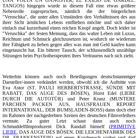
UNA VOLTA UN GANGSTER, EL EXILIO DE GARDEL:
TANGOS) hingegen wurde in diesem Fall eine etwas größere
Nebenrolle zugesprochen, nämlich die der bürgerlichen
"Veruschka", die unter allen Umständen den Verhältnissen des aus
ihrer Sicht ärmlichen Lebens entfliehen möchte und sich daher
einfach mal kurzerhand einen reichen Knopf angelt. Doch leider ist
"Veruschka" der festen Meinung, dass das wahre Leben mit Luxus,
Reichtum und Schmuck gleichzusetzen ist, wodurch sie wiederum
ihre Fähigkeit zu lieben gegen alles was man mit Geld kaufen kann
eingetauscht hat. Ein bitterer Tausch, der schlussendlich unzählige
Sitzungen beim Psychotherapeuten ihres Vertrauens nach sich zieht.
Weiterhin können auch noch Beteiligungen deutschstammiger
Darsteller/-innen verkündet werden, obwohl ich die Auftritte von
Eva Astor (ST. PAULI HERBERTSTRASSE, SÜNDE MIT
RABATT, DAS AUGE DES BÖSEN), Horst Edel (LIEBE
DURCH DIE AUTOTÜR) und Peter Kranz (MUNTERE
PÄRCHEN PACKEN AUS, HAUSFRAUEN REPORT
INTERNATIONAL, DER BUMSLADEN-BOSS) dann doch eher
im Rahmen der nachgedrehten Szenen des deutschen Filmverleihers
vermute. Zu guter Letzt schaut dann auch noch
Schmuddelfilmproduzent Dick Randall himself (
PRIMITIVE
LIEBE
, DAS AUGE DES BÖSEN, DIE LEICHENFABRIK DES
DR. FRANKENSTEIN) auf einen Kurzbesuch vorbei und darf