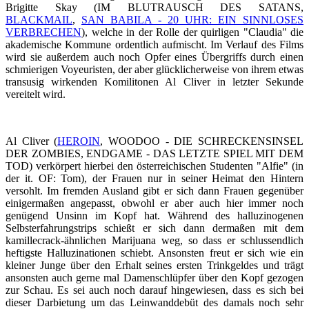
Brigitte Skay (IM BLUTRAUSCH DES SATANS,
BLACKMAIL
,
SAN BABILA - 20 UHR: EIN SINNLOSES
VERBRECHEN
), welche in der Rolle der quirligen "Claudia" die
akademische Kommune ordentlich aufmischt. Im Verlauf des Films
wird sie außerdem auch noch Opfer eines Übergriffs durch einen
schmierigen Voyeuristen, der aber glücklicherweise von ihrem etwas
transusig wirkenden Komilitonen Al Cliver in letzter Sekunde
vereitelt wird.
Al Cliver (
HEROIN
, WOODOO - DIE SCHRECKENSINSEL
DER ZOMBIES, ENDGAME - DAS LETZTE SPIEL MIT DEM
TOD) verkörpert hierbei den österreichischen Studenten "Alfie" (in
der it. OF: Tom), der Frauen nur in seiner Heimat den Hintern
versohlt. Im fremden Ausland gibt er sich dann Frauen gegenüber
einigermaßen angepasst, obwohl er aber auch hier immer noch
genügend Unsinn im Kopf hat. Während des halluzinogenen
Selbsterfahrungstrips schießt er sich dann dermaßen mit dem
kamillecrack-ähnlichen Marijuana weg, so dass er schlussendlich
heftigste Halluzinationen schiebt. Ansonsten freut er sich wie ein
kleiner Junge über den Erhalt seines ersten Trinkgeldes und trägt
ansonsten auch gerne mal Damenschlüpfer über den Kopf gezogen
zur Schau. Es sei auch noch darauf hingewiesen, dass es sich bei
dieser Darbietung um das Leinwanddebüt des damals noch sehr