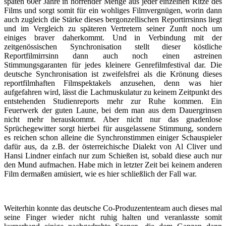
späten 60er Jahre in horrender Menge aus jeder einzelnen Ritze des
Films und sorgt somit für ein wohliges Filmvergnügen, worin dann
auch zugleich die Stärke dieses bergonzellischen Reportirrsinns liegt
und im Vergleich zu späteren Vertretern seiner Zunft noch um
einiges braver daherkommt. Und in Verbindung mit der
zeitgenössischen Synchronisation stellt dieser köstliche
Reportfilmirrsinn dann auch noch einen astreinen
Stimmungsgaranten für jedes kleinere Genrefilmfestival dar. Die
deutsche Synchronisation ist zweifelsfrei als die Krönung dieses
reportfilmhaften Filmspektakels anzusehen, denn was hier
aufgefahren wird, lässt die Lachmuskulatur zu keinem Zeitpunkt des
entstehenden Studienreports mehr zur Ruhe kommen. Ein
Feuerwerk der guten Laune, bei dem man aus dem Dauergrinsen
nicht mehr herauskommt. Aber nicht nur das gnadenlose
Sprüchegewitter sorgt hierbei für ausgelassene Stimmung, sondern
es reichen schon alleine die Synchronstimmen einiger Schauspieler
dafür aus, da z.B. der österreichische Dialekt von Al Cliver und
Hansi Lindner einfach nur zum Schießen ist, sobald diese auch nur
den Mund aufmachen. Habe mich in letzter Zeit bei keinem anderen
Film dermaßen amüsiert, wie es hier schließlich der Fall war.
Weiterhin konnte das deutsche Co-Produzententeam auch dieses mal
seine Finger wieder nicht ruhig halten und veranlasste somit