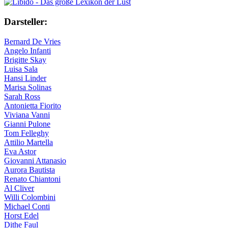
Darsteller:
Bernard De Vries
Angelo Infanti
Brigitte Skay
Luisa Sala
Hansi Linder
Marisa Solinas
Sarah Ross
Antonietta Fiorito
Viviana Vanni
Gianni Pulone
Tom Felleghy
Attilio Martella
Eva Astor
Giovanni Attanasio
Aurora Bautista
Renato Chiantoni
Al Cliver
Willi Colombini
Michael Conti
Horst Edel
Dithe Faul