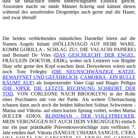
dass sie tatsächlich einem unbezwingbaren Eisblock gleicht.
Ansonsten macht sie müde Männer fickerig und kämmt diesen
während des ausufernden Drogentrips auch gerne mal die Haare,
und zwar überall!
Die beiden verbleibenden männlichen Darsteller hören auf die
Namen Angelo Infanti (HÖLLENJAGD AUF HEIßE WARE,
KOMM GORILLA - SCHLAG ZU!, DIE VALACHI PAPIERE)
und Bernard De Vries (
DAS GESCHLECHT DER ENGEL
,
FRÄULEIN DOKTOR, ERIK), wobei sich Letzterer von Brigitte
Skay sehr gerne den Kopf waschen lässt. Desweiteren wären auch
noch Tom Felleghy (
DIE NEUNSCHWÄNZIGE KATZE
,
BEWAFFNET UND GEFÄHRLICH
,
CAMORRA - EIN BULLE
RÄUMT AUF
) als lustprotzender Vater Gigi und Biagio Pelligra
(
DIE VIPER
,
DIE LETZTE RECHNUNG SCHREIBT DER
TOD
, VON CORLEONE NACH BROOKLYN) in der Rolle
eines Psychiaters mit von der Partie. Als weitere Überraschung
schauen dann auch noch die beiden hübschen Solinas Schwestern -
Marisa und Vittoria- auf einen kurzen Sprung vorbei, wobei Marisa
(KILLER ADIOS,
BLINDMAN - DER VOLLSTRECKER
,
MEIN VERGNÜGEN IST AUCH DEIN VERGNÜGEN) einfach
nur ein paar praktikable Präventionsvorschläge zum verflixten 7.
Jahr erteilen darf. Vittoria (SANGUE CHIAMA SANGUE, C'ERA