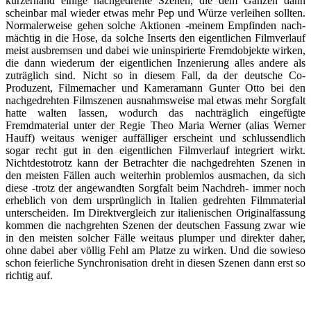
kurzerhand einige nachgedrehte Szenen, die dem Ganzen dann
scheinbar mal wieder etwas mehr Pep und Würze verleihen sollten.
Normalerweise gehen solche Aktionen -meinem Empfinden nach-
mächtig in die Hose, da solche Inserts den eigentlichen Filmverlauf
meist ausbremsen und dabei wie uninspirierte Fremdobjekte wirken,
die dann wiederum der eigentlichen Inzenierung alles andere als
zuträglich sind. Nicht so in diesem Fall, da der deutsche Co-
Produzent, Filmemacher und Kameramann Gunter Otto bei den
nachgedrehten Filmszenen ausnahmsweise mal etwas mehr Sorgfalt
hatte walten lassen, wodurch das nachträglich eingefügte
Fremdmaterial unter der Regie Theo Maria Werner (alias Werner
Hauff) weitaus weniger auffälliger erscheint und schlussendlich
sogar recht gut in den eigentlichen Filmverlauf integriert wirkt.
Nichtdestotrotz kann der Betrachter die nachgedrehten Szenen in
den meisten Fällen auch weiterhin problemlos ausmachen, da sich
diese -trotz der angewandten Sorgfalt beim Nachdreh- immer noch
erheblich von dem ursprünglich in Italien gedrehten Filmmaterial
unterscheiden. Im Direktvergleich zur italienischen Originalfassung
kommen die nachgrehten Szenen der deutschen Fassung zwar wie
in den meisten solcher Fälle weitaus plumper und direkter daher,
ohne dabei aber völlig Fehl am Platze zu wirken. Und die sowieso
schon feierliche Synchronisation dreht in diesen Szenen dann erst so
richtig auf.