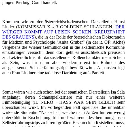
jungen Pierluigi Conti handelt.
Kommen wir zu der österreichisch-deutschen Darstellerin Hansi
Linder (KOMMISSAR X - 3 GOLDENE SCHLANGEN,
DER
WÜRGER KOMMT AUF LEISEN SOCKEN
,
KREUZFAHRT
DES GRAUENS
), die in der Rolle der östereichischen Doktorandin
für Medizin und Psychologie "Anita Gruber" (in der it. OF: Aicha)
vergebens die Wiener Gemütlichkeit in die akademische Kommune
einzubringen versucht, denn dort geht es ausschließlich preusisch
zu. Letztendlich ist ihr darzustellender Rollencharakter mehr Schein
als Sein, was ihr dann aber wiederum erst im Rahmen des
ausgelassenen Selbsterfahrungstrips bewußt wird. Ansonsten legt
auch Frau Lindner eine tadellose Darbietung aufs Parkett.
Somit wären wir auch schon bei der spanischen Darstellerin Isa Sala
angelangt, deren Schauspielkarriere mit nur einer weiteren
Filmbeteiligung (IL NERO - HASS WAR SEIN GEBET) sehr
überschaubar wirkt. Im vorliegenden Fall spielt sie die unnahbar
wirkende Studentin "Natascha", welche nach Außen hin ein wenig
unterkühlt in Erscheinung tritt und während des hemmungslosen
Selbsterfahrungstrips zu ihrem größten Erschrecken feststellen muss,