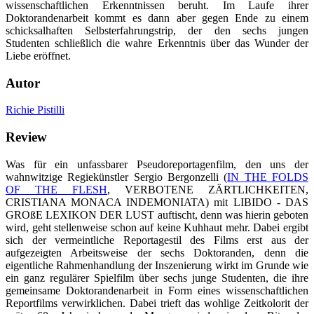
wissenschaftlichen Erkenntnissen beruht. Im Laufe ihrer
Doktorandenarbeit kommt es dann aber gegen Ende zu einem
schicksalhaften Selbsterfahrungstrip, der den sechs jungen
Studenten schließlich die wahre Erkenntnis über das Wunder der
Liebe eröffnet.
Autor
Richie Pistilli
Review
Was für ein unfassbarer Pseudoreportagenfilm, den uns der
wahnwitzige Regiekünstler Sergio Bergonzelli (
IN THE FOLDS
OF THE FLESH
, VERBOTENE ZÄRTLICHKEITEN,
CRISTIANA MONACA INDEMONIATA) mit LIBIDO - DAS
GROßE LEXIKON DER LUST auftischt, denn was hierin geboten
wird, geht stellenweise schon auf keine Kuhhaut mehr. Dabei ergibt
sich der vermeintliche Reportagestil des Films erst aus der
aufgezeigten Arbeitsweise der sechs Doktoranden, denn die
eigentliche Rahmenhandlung der Inszenierung wirkt im Grunde wie
ein ganz regulärer Spielfilm über sechs junge Studenten, die ihre
gemeinsame Doktorandenarbeit in Form eines wissenschaftlichen
Reportfilms verwirklichen. Dabei trieft das wohlige Zeitkolorit der