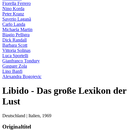
Fiorella Ferrero
Nino Korda
Peter Kranz
Saverio Laganà
Carlo Landa
Michaela Martin
Biagio Pelligra
Dick Randall
Barbara Scott
Vittoria Solinas
Luca Sportelli
Gianfranco Tondury
Gaspare Zola
Lino Banfi
Alexandra Bogojevic
Libido - Das große Lexikon der
Lust
Deutschland | Italien,
1969
Originaltitel