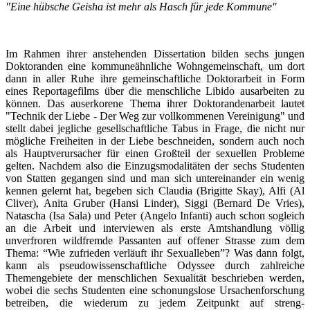
"Eine hübsche Geisha ist mehr als Hasch für jede Kommune"
Im Rahmen ihrer anstehenden Dissertation bilden sechs jungen
Doktoranden eine kommuneähnliche Wohngemeinschaft, um dort
dann in aller Ruhe ihre gemeinschaftliche Doktorarbeit in Form
eines Reportagefilms über die menschliche Libido ausarbeiten zu
können. Das auserkorene Thema ihrer Doktorandenarbeit lautet
"Technik der Liebe - Der Weg zur vollkommenen Vereinigung" und
stellt dabei jegliche gesellschaftliche Tabus in Frage, die nicht nur
mögliche Freiheiten in der Liebe beschneiden, sondern auch noch
als Hauptverursacher für einen Großteil der sexuellen Probleme
gelten. Nachdem also die Einzugsmodalitäten der sechs Studenten
von Statten gegangen sind und man sich untereinander ein wenig
kennen gelernt hat, begeben sich Claudia (Brigitte Skay), Alfi (Al
Cliver), Anita Gruber (Hansi Linder), Siggi (Bernard De Vries),
Natascha (Isa Sala) und Peter (Angelo Infanti) auch schon sogleich
an die Arbeit und interviewen als erste Amtshandlung völlig
unverfroren wildfremde Passanten auf offener Strasse zum dem
Thema: “Wie zufrieden verläuft ihr Sexualleben”? Was dann folgt,
kann als pseudowissenschaftliche Odyssee durch zahlreiche
Themengebiete der menschlichen Sexualität beschrieben werden,
wobei die sechs Studenten eine schonungslose Ursachenforschung
betreiben, die wiederum zu jedem Zeitpunkt auf streng-