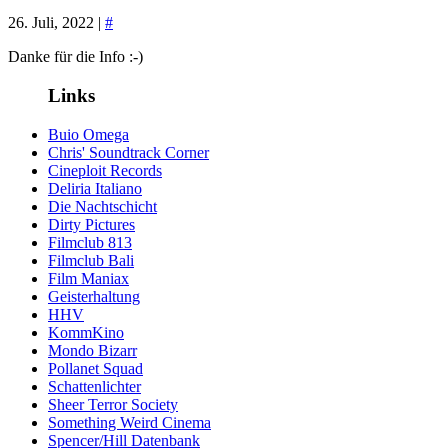
26. Juli, 2022 |
#
Danke für die Info :-)
Links
Buio Omega
Chris' Soundtrack Corner
Cineploit Records
Deliria Italiano
Die Nachtschicht
Dirty Pictures
Filmclub 813
Filmclub Bali
Film Maniax
Geisterhaltung
HHV
KommKino
Mondo Bizarr
Pollanet Squad
Schattenlichter
Sheer Terror Society
Something Weird Cinema
Spencer/Hill Datenbank