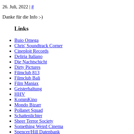
26. Juli, 2022 |
#
Danke für die Info :-)
Links
Buio Omega
Chris' Soundtrack Corner
Cineploit Records
Deliria Italiano
Die Nachtschicht
Dirty Pictures
Filmclub 813
Filmclub Bali
Film Maniax
Geisterhaltung
HHV
KommKino
Mondo Bizarr
Pollanet Squad
Schattenlichter
Sheer Terror Society
Something Weird Cinema
Spencer/Hill Datenbank