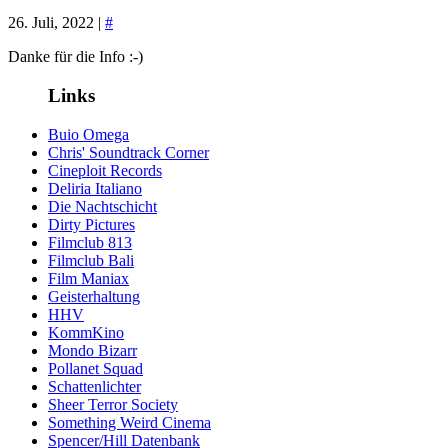
26. Juli, 2022 |
#
Danke für die Info :-)
Links
Buio Omega
Chris' Soundtrack Corner
Cineploit Records
Deliria Italiano
Die Nachtschicht
Dirty Pictures
Filmclub 813
Filmclub Bali
Film Maniax
Geisterhaltung
HHV
KommKino
Mondo Bizarr
Pollanet Squad
Schattenlichter
Sheer Terror Society
Something Weird Cinema
Spencer/Hill Datenbank