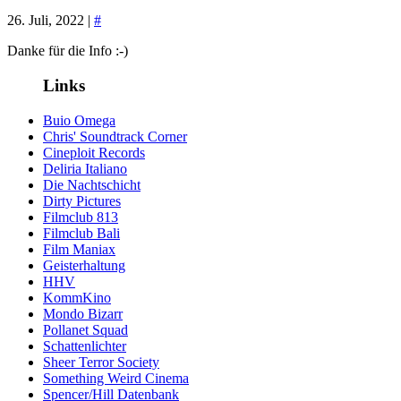
26. Juli, 2022 |
#
Danke für die Info :-)
Links
Buio Omega
Chris' Soundtrack Corner
Cineploit Records
Deliria Italiano
Die Nachtschicht
Dirty Pictures
Filmclub 813
Filmclub Bali
Film Maniax
Geisterhaltung
HHV
KommKino
Mondo Bizarr
Pollanet Squad
Schattenlichter
Sheer Terror Society
Something Weird Cinema
Spencer/Hill Datenbank