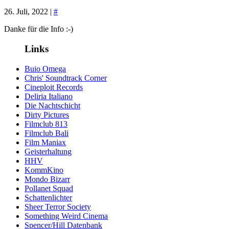
26. Juli, 2022 |
#
Danke für die Info :-)
Links
Buio Omega
Chris' Soundtrack Corner
Cineploit Records
Deliria Italiano
Die Nachtschicht
Dirty Pictures
Filmclub 813
Filmclub Bali
Film Maniax
Geisterhaltung
HHV
KommKino
Mondo Bizarr
Pollanet Squad
Schattenlichter
Sheer Terror Society
Something Weird Cinema
Spencer/Hill Datenbank