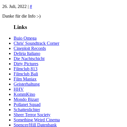
26. Juli, 2022 |
#
Danke für die Info :-)
Links
Buio Omega
Chris' Soundtrack Corner
Cineploit Records
Deliria Italiano
Die Nachtschicht
Dirty Pictures
Filmclub 813
Filmclub Bali
Film Maniax
Geisterhaltung
HHV
KommKino
Mondo Bizarr
Pollanet Squad
Schattenlichter
Sheer Terror Society
Something Weird Cinema
Spencer/Hill Datenbank