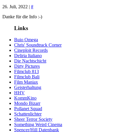
26. Juli, 2022 |
#
Danke für die Info :-)
Links
Buio Omega
Chris' Soundtrack Corner
Cineploit Records
Deliria Italiano
Die Nachtschicht
Dirty Pictures
Filmclub 813
Filmclub Bali
Film Maniax
Geisterhaltung
HHV
KommKino
Mondo Bizarr
Pollanet Squad
Schattenlichter
Sheer Terror Society
Something Weird Cinema
Spencer/Hill Datenbank