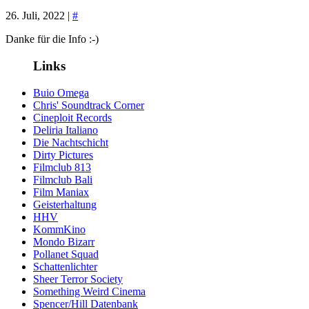
26. Juli, 2022 |
#
Danke für die Info :-)
Links
Buio Omega
Chris' Soundtrack Corner
Cineploit Records
Deliria Italiano
Die Nachtschicht
Dirty Pictures
Filmclub 813
Filmclub Bali
Film Maniax
Geisterhaltung
HHV
KommKino
Mondo Bizarr
Pollanet Squad
Schattenlichter
Sheer Terror Society
Something Weird Cinema
Spencer/Hill Datenbank