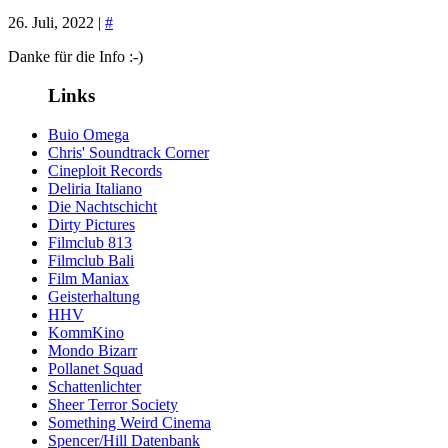
26. Juli, 2022 |
#
Danke für die Info :-)
Links
Buio Omega
Chris' Soundtrack Corner
Cineploit Records
Deliria Italiano
Die Nachtschicht
Dirty Pictures
Filmclub 813
Filmclub Bali
Film Maniax
Geisterhaltung
HHV
KommKino
Mondo Bizarr
Pollanet Squad
Schattenlichter
Sheer Terror Society
Something Weird Cinema
Spencer/Hill Datenbank