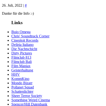
26. Juli, 2022 |
#
Danke für die Info :-)
Links
Buio Omega
Chris' Soundtrack Corner
Cineploit Records
Deliria Italiano
Die Nachtschicht
Dirty Pictures
Filmclub 813
Filmclub Bali
Film Maniax
Geisterhaltung
HHV
KommKino
Mondo Bizarr
Pollanet Squad
Schattenlichter
Sheer Terror Society
Something Weird Cinema
Spencer/Hill Datenbank