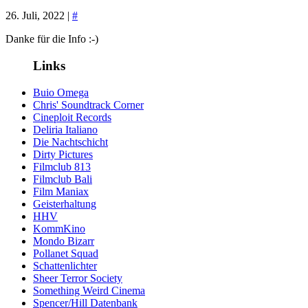
26. Juli, 2022 |
#
Danke für die Info :-)
Links
Buio Omega
Chris' Soundtrack Corner
Cineploit Records
Deliria Italiano
Die Nachtschicht
Dirty Pictures
Filmclub 813
Filmclub Bali
Film Maniax
Geisterhaltung
HHV
KommKino
Mondo Bizarr
Pollanet Squad
Schattenlichter
Sheer Terror Society
Something Weird Cinema
Spencer/Hill Datenbank