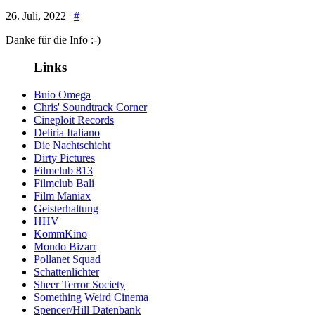
26. Juli, 2022 |
#
Danke für die Info :-)
Links
Buio Omega
Chris' Soundtrack Corner
Cineploit Records
Deliria Italiano
Die Nachtschicht
Dirty Pictures
Filmclub 813
Filmclub Bali
Film Maniax
Geisterhaltung
HHV
KommKino
Mondo Bizarr
Pollanet Squad
Schattenlichter
Sheer Terror Society
Something Weird Cinema
Spencer/Hill Datenbank