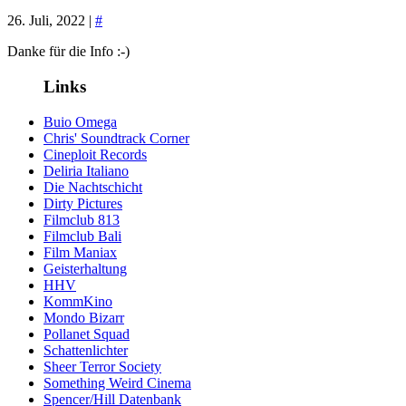
26. Juli, 2022 |
#
Danke für die Info :-)
Links
Buio Omega
Chris' Soundtrack Corner
Cineploit Records
Deliria Italiano
Die Nachtschicht
Dirty Pictures
Filmclub 813
Filmclub Bali
Film Maniax
Geisterhaltung
HHV
KommKino
Mondo Bizarr
Pollanet Squad
Schattenlichter
Sheer Terror Society
Something Weird Cinema
Spencer/Hill Datenbank