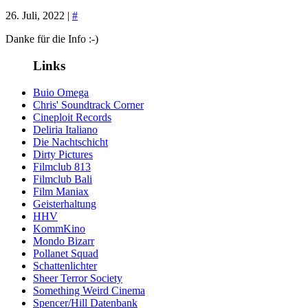
26. Juli, 2022 |
#
Danke für die Info :-)
Links
Buio Omega
Chris' Soundtrack Corner
Cineploit Records
Deliria Italiano
Die Nachtschicht
Dirty Pictures
Filmclub 813
Filmclub Bali
Film Maniax
Geisterhaltung
HHV
KommKino
Mondo Bizarr
Pollanet Squad
Schattenlichter
Sheer Terror Society
Something Weird Cinema
Spencer/Hill Datenbank