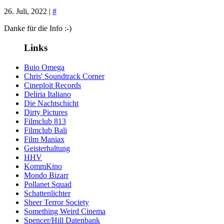
26. Juli, 2022 |
#
Danke für die Info :-)
Links
Buio Omega
Chris' Soundtrack Corner
Cineploit Records
Deliria Italiano
Die Nachtschicht
Dirty Pictures
Filmclub 813
Filmclub Bali
Film Maniax
Geisterhaltung
HHV
KommKino
Mondo Bizarr
Pollanet Squad
Schattenlichter
Sheer Terror Society
Something Weird Cinema
Spencer/Hill Datenbank