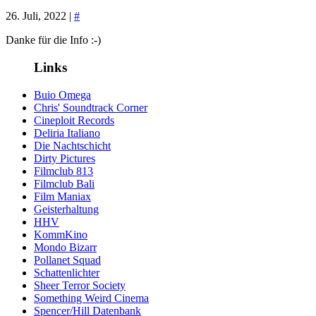
26. Juli, 2022 |
#
Danke für die Info :-)
Links
Buio Omega
Chris' Soundtrack Corner
Cineploit Records
Deliria Italiano
Die Nachtschicht
Dirty Pictures
Filmclub 813
Filmclub Bali
Film Maniax
Geisterhaltung
HHV
KommKino
Mondo Bizarr
Pollanet Squad
Schattenlichter
Sheer Terror Society
Something Weird Cinema
Spencer/Hill Datenbank