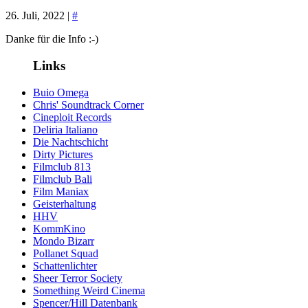
26. Juli, 2022 |
#
Danke für die Info :-)
Links
Buio Omega
Chris' Soundtrack Corner
Cineploit Records
Deliria Italiano
Die Nachtschicht
Dirty Pictures
Filmclub 813
Filmclub Bali
Film Maniax
Geisterhaltung
HHV
KommKino
Mondo Bizarr
Pollanet Squad
Schattenlichter
Sheer Terror Society
Something Weird Cinema
Spencer/Hill Datenbank