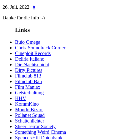
26. Juli, 2022 |
#
Danke für die Info :-)
Links
Buio Omega
Chris' Soundtrack Corner
Cineploit Records
Deliria Italiano
Die Nachtschicht
Dirty Pictures
Filmclub 813
Filmclub Bali
Film Maniax
Geisterhaltung
HHV
KommKino
Mondo Bizarr
Pollanet Squad
Schattenlichter
Sheer Terror Society
Something Weird Cinema
Spencer/Hill Datenbank