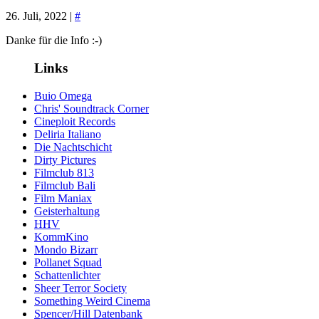
26. Juli, 2022 |
#
Danke für die Info :-)
Links
Buio Omega
Chris' Soundtrack Corner
Cineploit Records
Deliria Italiano
Die Nachtschicht
Dirty Pictures
Filmclub 813
Filmclub Bali
Film Maniax
Geisterhaltung
HHV
KommKino
Mondo Bizarr
Pollanet Squad
Schattenlichter
Sheer Terror Society
Something Weird Cinema
Spencer/Hill Datenbank