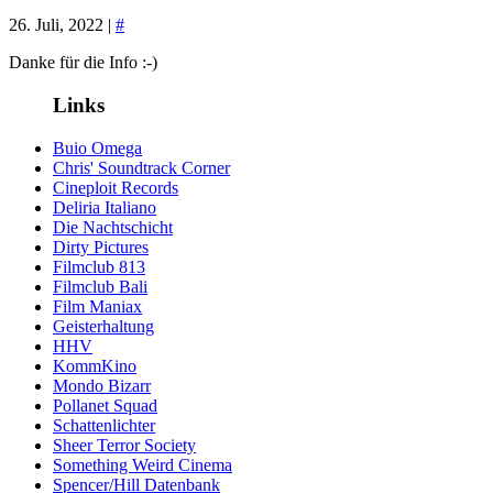
26. Juli, 2022 |
#
Danke für die Info :-)
Links
Buio Omega
Chris' Soundtrack Corner
Cineploit Records
Deliria Italiano
Die Nachtschicht
Dirty Pictures
Filmclub 813
Filmclub Bali
Film Maniax
Geisterhaltung
HHV
KommKino
Mondo Bizarr
Pollanet Squad
Schattenlichter
Sheer Terror Society
Something Weird Cinema
Spencer/Hill Datenbank