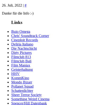
26. Juli, 2022 |
#
Danke für die Info :-)
Links
Buio Omega
Chris' Soundtrack Corner
Cineploit Records
Deliria Italiano
Die Nachtschicht
Dirty Pictures
Filmclub 813
Filmclub Bali
Film Maniax
Geisterhaltung
HHV
KommKino
Mondo Bizarr
Pollanet Squad
Schattenlichter
Sheer Terror Society
Something Weird Cinema
Spencer/Hill Datenbank