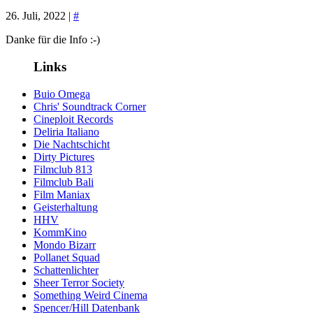
26. Juli, 2022 |
#
Danke für die Info :-)
Links
Buio Omega
Chris' Soundtrack Corner
Cineploit Records
Deliria Italiano
Die Nachtschicht
Dirty Pictures
Filmclub 813
Filmclub Bali
Film Maniax
Geisterhaltung
HHV
KommKino
Mondo Bizarr
Pollanet Squad
Schattenlichter
Sheer Terror Society
Something Weird Cinema
Spencer/Hill Datenbank