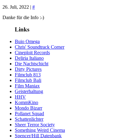
26. Juli, 2022 |
#
Danke für die Info :-)
Links
Buio Omega
Chris' Soundtrack Corner
Cineploit Records
Deliria Italiano
Die Nachtschicht
Dirty Pictures
Filmclub 813
Filmclub Bali
Film Maniax
Geisterhaltung
HHV
KommKino
Mondo Bizarr
Pollanet Squad
Schattenlichter
Sheer Terror Society
Something Weird Cinema
Spencer/Hill Datenbank