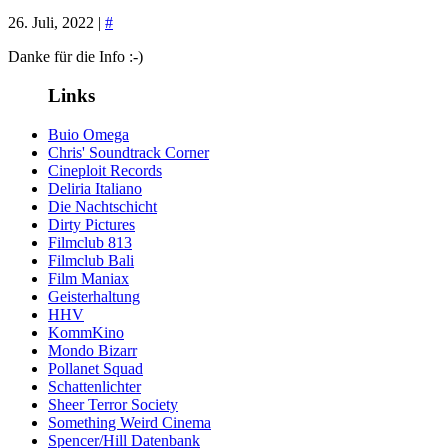
26. Juli, 2022 |
#
Danke für die Info :-)
Links
Buio Omega
Chris' Soundtrack Corner
Cineploit Records
Deliria Italiano
Die Nachtschicht
Dirty Pictures
Filmclub 813
Filmclub Bali
Film Maniax
Geisterhaltung
HHV
KommKino
Mondo Bizarr
Pollanet Squad
Schattenlichter
Sheer Terror Society
Something Weird Cinema
Spencer/Hill Datenbank