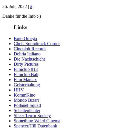
26. Juli, 2022 |
#
Danke für die Info :-)
Links
Buio Omega
Chris' Soundtrack Corner
Cineploit Records
Deliria Italiano
Die Nachtschicht
Dirty Pictures
Filmclub 813
Filmclub Bali
Film Maniax
Geisterhaltung
HHV
KommKino
Mondo Bizarr
Pollanet Squad
Schattenlichter
Sheer Terror Society
Something Weird Cinema
Spencer/Hill Datenbank