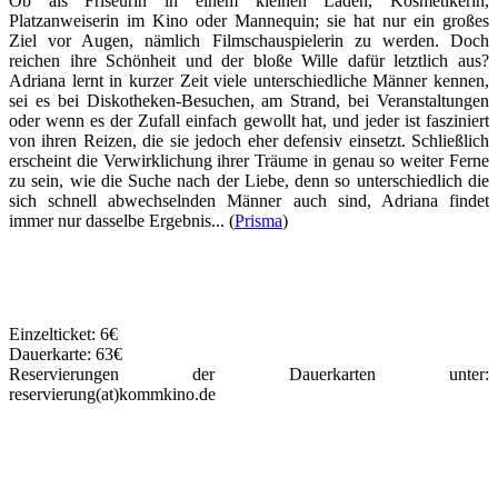
Ob als Friseurin in einem kleinen Laden, Kosmetikerin,
Platzanweiserin im Kino oder Mannequin; sie hat nur ein großes
Ziel vor Augen, nämlich Filmschauspielerin zu werden. Doch
reichen ihre Schönheit und der bloße Wille dafür letztlich aus?
Adriana lernt in kurzer Zeit viele unterschiedliche Männer kennen,
sei es bei Diskotheken-Besuchen, am Strand, bei Veranstaltungen
oder wenn es der Zufall einfach gewollt hat, und jeder ist fasziniert
von ihren Reizen, die sie jedoch eher defensiv einsetzt. Schließlich
erscheint die Verwirklichung ihrer Träume in genau so weiter Ferne
zu sein, wie die Suche nach der Liebe, denn so unterschiedlich die
sich schnell abwechselnden Männer auch sind, Adriana findet
immer nur dasselbe Ergebnis... (
Prisma
)
Einzelticket: 6€
Dauerkarte: 63€
Reservierungen der Dauerkarten unter:
reservierung(at)kommkino.de