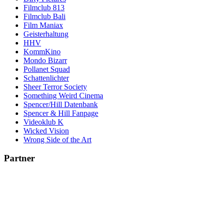
Filmclub 813
Filmclub Bali
Film Maniax
Geisterhaltung
HHV
KommKino
Mondo Bizarr
Pollanet Squad
Schattenlichter
Sheer Terror Society
Something Weird Cinema
Spencer/Hill Datenbank
Spencer & Hill Fanpage
Videoklub K
Wicked Vision
Wrong Side of the Art
Partner