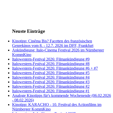
Neuste Einträge
Kinotipp: Cinéma Bis? Facetten des französischen
Genrekinos vom 8. - 12.7. 2026 im DFF, Frankfurt
Ankündigung: Italo-Cinema Festival 2026 im Nürnberger
KommKino
Italowestern-Festival 2026: Filmankündigung #9
Italowestern-Festival 2026: Filmankündigung #8
Italowestern-Festival 2026: Filmankündigung #6 + #7
Italowestern-Festival 2026: Filmankündigung #5
Italowestern-Festival 2026: Filmankündigung #4
Italowestern-Festival 2026: Filmankündigung #3
Italowestern-Festival 2026: Filmankündigung #2
Italowestern-Festival 2026: Filmankündigung #1
Analoge Kinotipps für's kommende Wochenende (06.02.2026
- 08.02.2026)
Kinotipp: KARACHO - 10. Festival des Actionfilms im
Nürnberger KommKino