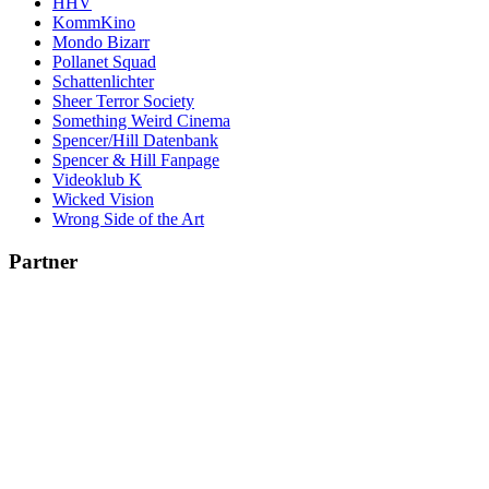
HHV
KommKino
Mondo Bizarr
Pollanet Squad
Schattenlichter
Sheer Terror Society
Something Weird Cinema
Spencer/Hill Datenbank
Spencer & Hill Fanpage
Videoklub K
Wicked Vision
Wrong Side of the Art
Partner