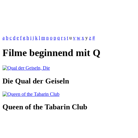
a
b
c
d
e
f
g
h
i
j
k
l
m
n
o
p
q
r
s
t
u
v
w
x
y
z
#
Filme beginnend mit Q
Die Qual der Geiseln
Queen of the Tabarin Club