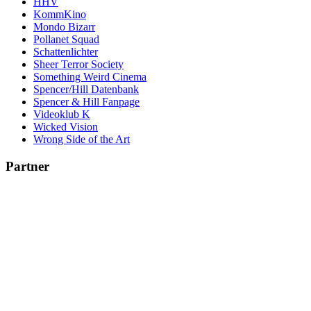
HHV
KommKino
Mondo Bizarr
Pollanet Squad
Schattenlichter
Sheer Terror Society
Something Weird Cinema
Spencer/Hill Datenbank
Spencer & Hill Fanpage
Videoklub K
Wicked Vision
Wrong Side of the Art
Partner