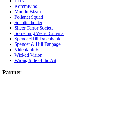
HHV
KommKino
Mondo Bizarr
Pollanet Squad
Schattenlichter
Sheer Terror Society
Something Weird Cinema
Spencer/Hill Datenbank
Spencer & Hill Fanpage
Videoklub K
Wicked Vision
Wrong Side of the Art
Partner