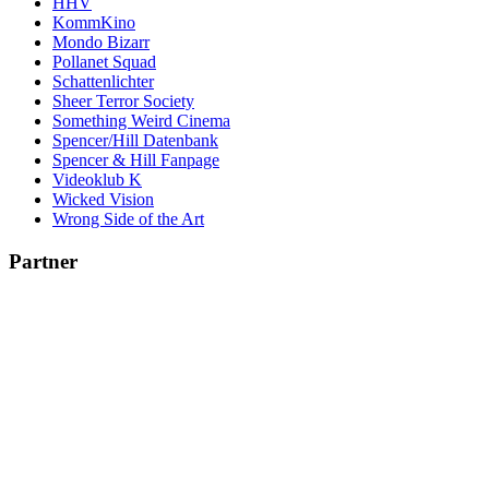
HHV
KommKino
Mondo Bizarr
Pollanet Squad
Schattenlichter
Sheer Terror Society
Something Weird Cinema
Spencer/Hill Datenbank
Spencer & Hill Fanpage
Videoklub K
Wicked Vision
Wrong Side of the Art
Partner