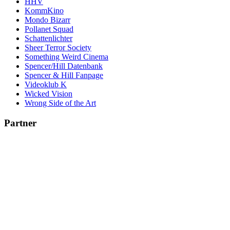
HHV
KommKino
Mondo Bizarr
Pollanet Squad
Schattenlichter
Sheer Terror Society
Something Weird Cinema
Spencer/Hill Datenbank
Spencer & Hill Fanpage
Videoklub K
Wicked Vision
Wrong Side of the Art
Partner