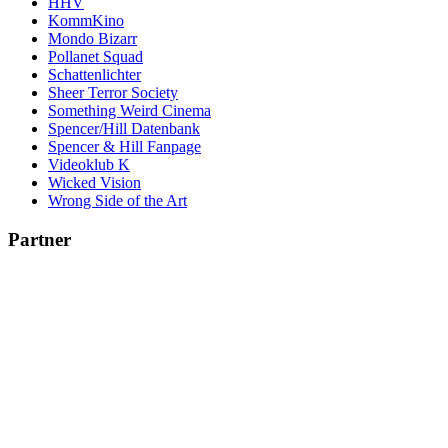
HHV
KommKino
Mondo Bizarr
Pollanet Squad
Schattenlichter
Sheer Terror Society
Something Weird Cinema
Spencer/Hill Datenbank
Spencer & Hill Fanpage
Videoklub K
Wicked Vision
Wrong Side of the Art
Partner