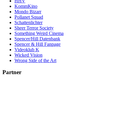
HHV
KommKino
Mondo Bizarr
Pollanet Squad
Schattenlichter
Sheer Terror Society
Something Weird Cinema
Spencer/Hill Datenbank
Spencer & Hill Fanpage
Videoklub K
Wicked Vision
Wrong Side of the Art
Partner