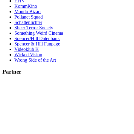
HHV
KommKino
Mondo Bizarr
Pollanet Squad
Schattenlichter
Sheer Terror Society
Something Weird Cinema
Spencer/Hill Datenbank
Spencer & Hill Fanpage
Videoklub K
Wicked Vision
Wrong Side of the Art
Partner