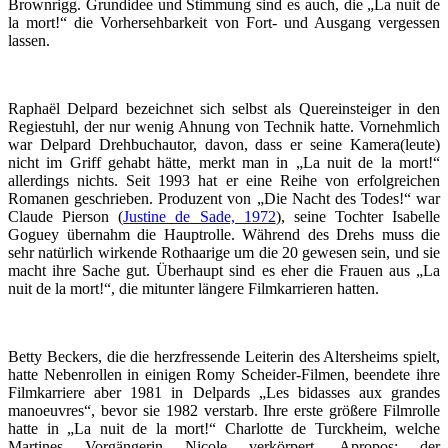
Brownrigg. Grundidee und Stimmung sind es auch, die „La nuit de
la mort!“ die Vorhersehbarkeit von Fort- und Ausgang vergessen
lassen.
Raphaël Delpard bezeichnet sich selbst als Quereinsteiger in den
Regiestuhl, der nur wenig Ahnung von Technik hatte. Vornehmlich
war Delpard Drehbuchautor, davon, dass er seine Kamera(leute)
nicht im Griff gehabt hätte, merkt man in „La nuit de la mort!“
allerdings nichts. Seit 1993 hat er eine Reihe von erfolgreichen
Romanen geschrieben. Produzent von „Die Nacht des Todes!“ war
Claude Pierson (
Justine de Sade, 1972
), seine Tochter Isabelle
Goguey übernahm die Hauptrolle. Während des Drehs muss die
sehr natürlich wirkende Rothaarige um die 20 gewesen sein, und sie
macht ihre Sache gut. Überhaupt sind es eher die Frauen aus „La
nuit de la mort!“, die mitunter längere Filmkarrieren hatten.
Betty Beckers, die die herzfressende Leiterin des Altersheims spielt,
hatte Nebenrollen in einigen Romy Scheider-Filmen, beendete ihre
Filmkarriere aber 1981 in Delpards „Les bidasses aux grandes
manoeuvres“, bevor sie 1982 verstarb. Ihre erste größere Filmrolle
hatte in „La nuit de la mort!“ Charlotte de Turckheim, welche
Martines Vorgängerin Nicole verkörpert. Apropos: der