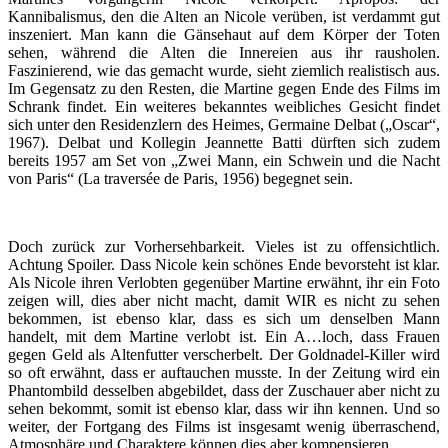
Kannibalismus, den die Alten an Nicole verüben, ist verdammt gut
inszeniert. Man kann die Gänsehaut auf dem Körper der Toten
sehen, während die Alten die Innereien aus ihr rausholen.
Faszinierend, wie das gemacht wurde, sieht ziemlich realistisch aus.
Im Gegensatz zu den Resten, die Martine gegen Ende des Films im
Schrank findet. Ein weiteres bekanntes weibliches Gesicht findet
sich unter den Residenzlern des Heimes, Germaine Delbat („Oscar“,
1967). Delbat und Kollegin Jeannette Batti dürften sich zudem
bereits 1957 am Set von „Zwei Mann, ein Schwein und die Nacht
von Paris“ (La traversée de Paris, 1956) begegnet sein.
Doch zurück zur Vorhersehbarkeit. Vieles ist zu offensichtlich.
Achtung Spoiler. Dass Nicole kein schönes Ende bevorsteht ist klar.
Als Nicole ihren Verlobten gegenüber Martine erwähnt, ihr ein Foto
zeigen will, dies aber nicht macht, damit WIR es nicht zu sehen
bekommen, ist ebenso klar, dass es sich um denselben Mann
handelt, mit dem Martine verlobt ist. Ein A…loch, dass Frauen
gegen Geld als Altenfutter verscherbelt. Der Goldnadel-Killer wird
so oft erwähnt, dass er auftauchen musste. In der Zeitung wird ein
Phantombild desselben abgebildet, dass der Zuschauer aber nicht zu
sehen bekommt, somit ist ebenso klar, dass wir ihn kennen. Und so
weiter, der Fortgang des Films ist insgesamt wenig überraschend,
Atmosphäre und Charaktere können dies aber kompensieren.