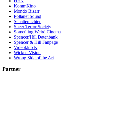
HHV
KommKino
Mondo Bizarr
Pollanet Squad
Schattenlichter
Sheer Terror Society
Something Weird Cinema
Spencer/Hill Datenbank
Spencer & Hill Fanpage
Videoklub K
Wicked Vision
Wrong Side of the Art
Partner