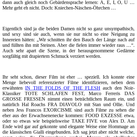
dann auch gleich noch Gebärdensprache lernen: A, E, I, O, U …
Mehr geht eh nicht. Doch: Kniechen-Näschen-Öhrchen …
Eigentlich sind ja die beiden Damen nicht so ganz unsympathisch,
und sexy sind sie auch, wenn sie nur nicht so eine Neigung zu
Innereien hätten: „Wir schnitten ihr den Bauch der Länge nach auf
und füllten ihn mit Steinen. Aber die fielen immer wieder raus …“.
Auch sehr apart die Szene, in der herausgenommene Gedärme
sorgfältig mit drapiertem Schmuck verziert werden.
Ihr seht schon, dieser Film ist eher … speziell. Ich konnte eine
Menge liebevoll referenzierter Filme identifizieren, neben dem
erwähnten
IN THE FOLDS OF THE FLESH
auch den Noir-
Klassiker TOTE SCHLAFEN FEST, Marco Ferreris DAS
GROSSE FRESSEN nimmt einen beträchtlichen Raum ein, und
natürlich Hal Roachs FRA DIAVOLO mit Stan und Ollie. Und
neben Jess Francos EXORCISME sind auch Filme zu sehen die
eher aus der Erwachsenenecke kommen: FOOD EXZESSE etwa,
oder so etwas wie beispielsweise TAKE FIVE von Alex D. Am
Ende wird gar auf gekonnte und elegante Weise eine Hommage an
die klassischen Gialli eingebunden. Ich sag jetzt aber nicht welche,