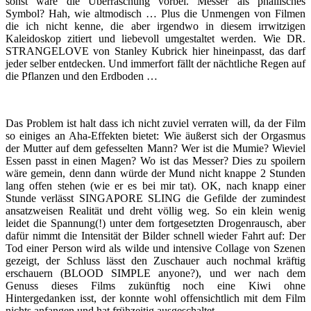
sonst wäre die Überraschung vorbei. Messer als phallisches
Symbol? Hah, wie altmodisch … Plus die Unmengen von Filmen
die ich nicht kenne, die aber irgendwo in diesem irrwitzigen
Kaleidoskop zitiert und liebevoll umgestaltet werden. Wie DR.
STRANGELOVE von Stanley Kubrick hier hineinpasst, das darf
jeder selber entdecken. Und immerfort fällt der nächtliche Regen auf
die Pflanzen und den Erdboden …
Das Problem ist halt dass ich nicht zuviel verraten will, da der Film
so einiges an Aha-Effekten bietet: Wie äußerst sich der Orgasmus
der Mutter auf dem gefesselten Mann? Wer ist die Mumie? Wieviel
Essen passt in einen Magen? Wo ist das Messer? Dies zu spoilern
wäre gemein, denn dann würde der Mund nicht knappe 2 Stunden
lang offen stehen (wie er es bei mir tat). OK, nach knapp einer
Stunde verlässt SINGAPORE SLING die Gefilde der zumindest
ansatzweisen Realität und dreht völlig weg. So ein klein wenig
leidet die Spannung(!) unter dem fortgesetzten Drogenrausch, aber
dafür nimmt die Intensität der Bilder schnell wieder Fahrt auf: Der
Tod einer Person wird als wilde und intensive Collage von Szenen
gezeigt, der Schluss lässt den Zuschauer auch nochmal kräftig
erschauern (BLOOD SIMPLE anyone?), und wer nach dem
Genuss dieses Films zukünftig noch eine Kiwi ohne
Hintergedanken isst, der konnte wohl offensichtlich mit dem Film
nichts anfangen und hat frühzeitig ausgeschaltet.