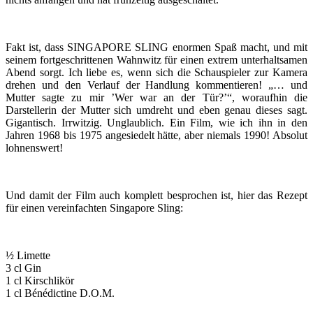
Fakt ist, dass SINGAPORE SLING enormen Spaß macht, und mit
seinem fortgeschrittenen Wahnwitz für einen extrem unterhaltsamen
Abend sorgt. Ich liebe es, wenn sich die Schauspieler zur Kamera
drehen und den Verlauf der Handlung kommentieren! „… und
Mutter sagte zu mir ’Wer war an der Tür?’“, woraufhin die
Darstellerin der Mutter sich umdreht und eben genau dieses sagt.
Gigantisch. Irrwitzig. Unglaublich. Ein Film, wie ich ihn in den
Jahren 1968 bis 1975 angesiedelt hätte, aber niemals 1990! Absolut
lohnenswert!
Und damit der Film auch komplett besprochen ist, hier das Rezept
für einen vereinfachten Singapore Sling:
½ Limette
3 cl Gin
1 cl Kirschlikör
1 cl Bénédictine D.O.M.