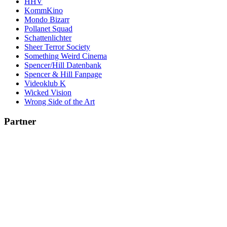
HHV
KommKino
Mondo Bizarr
Pollanet Squad
Schattenlichter
Sheer Terror Society
Something Weird Cinema
Spencer/Hill Datenbank
Spencer & Hill Fanpage
Videoklub K
Wicked Vision
Wrong Side of the Art
Partner