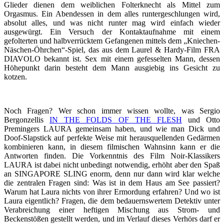
Glieder dienen dem weiblichen Folterknecht als Mittel zum
Orgasmus. Ein Abendessen in dem alles runtergeschlungen wird,
absolut alles, und was nicht runter mag wird einfach wieder
ausgewürgt. Ein Versuch der Kontaktaufnahme mit einem
gefolterten und halbverrücktem Gefangenen mittels dem „Kniechen-
Näschen-Öhrchen“-Spiel, das aus dem Laurel & Hardy-Film FRA
DIAVOLO bekannt ist. Sex mit einem gefesselten Mann, dessen
Höhepunkt darin besteht dem Mann ausgiebig ins Gesicht zu
kotzen.
Noch Fragen? Wer schon immer wissen wollte, was Sergio
Bergonzellis
IN THE FOLDS OF THE FLESH
und Otto
Premingers LAURA gemeinsam haben, und wie man Dick und
Doof-Slapstick auf perfekte Weise mit herausquellenden Gedärmen
kombinieren kann, in diesem filmischen Wahnsinn kann er die
Antworten finden. Die Vorkenntnis des Film Noir-Klassikers
LAURA ist dabei nicht unbedingt notwendig, erhöht aber den Spaß
an SINGAPORE SLING enorm, denn nur dann wird klar welche
die zentralen Fragen sind: Was ist in dem Haus am See passiert?
Warum hat Laura nichts von ihrer Ermordung erfahren? Und wo ist
Laura eigentlich? Fragen, die dem bedauernswertem Detektiv unter
Verabreichung einer heftigen Mischung aus Strom- und
Beckenstößen gestellt werden, und im Verlauf dieses Verhörs darf er