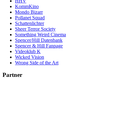
HHV
KommKino
Mondo Bizarr
Pollanet Squad
Schattenlichter
Sheer Terror Society
Something Weird Cinema
Spencer/Hill Datenbank
Spencer & Hill Fanpage
Videoklub K
Wicked Vision
Wrong Side of the Art
Partner