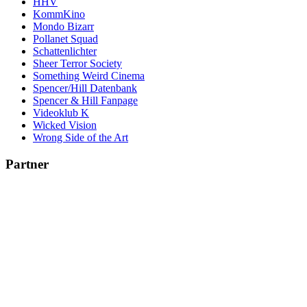
HHV
KommKino
Mondo Bizarr
Pollanet Squad
Schattenlichter
Sheer Terror Society
Something Weird Cinema
Spencer/Hill Datenbank
Spencer & Hill Fanpage
Videoklub K
Wicked Vision
Wrong Side of the Art
Partner