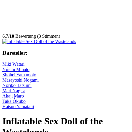
6.7/
10
Bewertung (3 Stimmen)
Darsteller:
Miki Watari
Yûichi Minato
Shôhei Yamamoto
Masayoshi Nogami
Noriko Tatsumi
Mari Nagisa
Akaji Maro
Taka Ôkubo
Hatsuo Yamatani
Inflatable Sex Doll of the
Wastelands