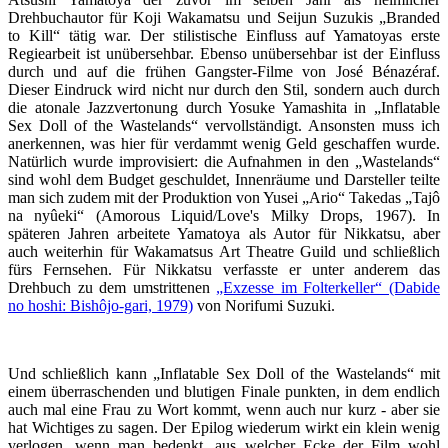
Drehbuchautor für Koji Wakamatsu und Seijun Suzukis „Branded
to Kill“ tätig war. Der stilistische Einfluss auf Yamatoyas erste
Regiearbeit ist unübersehbar. Ebenso unübersehbar ist der Einfluss
durch und auf die frühen Gangster-Filme von José Bénazéraf.
Dieser Eindruck wird nicht nur durch den Stil, sondern auch durch
die atonale Jazzvertonung durch Yosuke Yamashita in „Inflatable
Sex Doll of the Wastelands“ vervollständigt. Ansonsten muss ich
anerkennen, was hier für verdammt wenig Geld geschaffen wurde.
Natürlich wurde improvisiert: die Aufnahmen in den „Wastelands“
sind wohl dem Budget geschuldet, Innenräume und Darsteller teilte
man sich zudem mit der Produktion von Yusei „Ario“ Takedas „Tajô
na nyûeki“ (Amorous Liquid/Love's Milky Drops, 1967). In
späteren Jahren arbeitete Yamatoya als Autor für Nikkatsu, aber
auch weiterhin für Wakamatsus Art Theatre Guild und schließlich
fürs Fernsehen. Für Nikkatsu verfasste er unter anderem das
Drehbuch zu dem umstrittenen
„Exzesse im Folterkeller“ (Dabide
no hoshi: Bishôjo-gari, 1979)
von Norifumi Suzuki.
Und schließlich kann „Inflatable Sex Doll of the Wastelands“ mit
einem überraschenden und blutigen Finale punkten, in dem endlich
auch mal eine Frau zu Wort kommt, wenn auch nur kurz - aber sie
hat Wichtiges zu sagen. Der Epilog wiederum wirkt ein klein wenig
verlogen, wenn man bedenkt, aus welcher Ecke der Film wohl