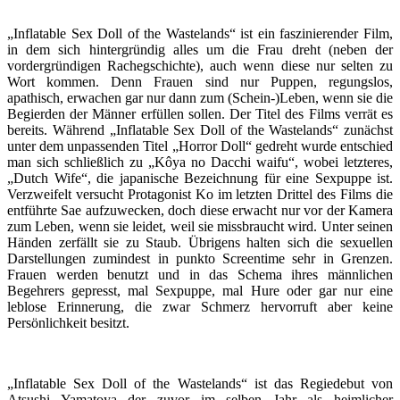
„Inflatable Sex Doll of the Wastelands“ ist ein faszinierender Film,
in dem sich hintergründig alles um die Frau dreht (neben der
vordergründigen Rachegschichte), auch wenn diese nur selten zu
Wort kommen. Denn Frauen sind nur Puppen, regungslos,
apathisch, erwachen gar nur dann zum (Schein-)Leben, wenn sie die
Begierden der Männer erfüllen sollen. Der Titel des Films verrät es
bereits. Während „Inflatable Sex Doll of the Wastelands“ zunächst
unter dem unpassenden Titel „Horror Doll“ gedreht wurde entschied
man sich schließlich zu „Kôya no Dacchi waifu“, wobei letzteres,
„Dutch Wife“, die japanische Bezeichnung für eine Sexpuppe ist.
Verzweifelt versucht Protagonist Ko im letzten Drittel des Films die
entführte Sae aufzuwecken, doch diese erwacht nur vor der Kamera
zum Leben, wenn sie leidet, weil sie missbraucht wird. Unter seinen
Händen zerfällt sie zu Staub. Übrigens halten sich die sexuellen
Darstellungen zumindest in punkto Screentime sehr in Grenzen.
Frauen werden benutzt und in das Schema ihres männlichen
Begehrers gepresst, mal Sexpuppe, mal Hure oder gar nur eine
leblose Erinnerung, die zwar Schmerz hervorruft aber keine
Persönlichkeit besitzt.
„Inflatable Sex Doll of the Wastelands“ ist das Regiedebut von
Atsushi Yamatoya der zuvor im selben Jahr als heimlicher