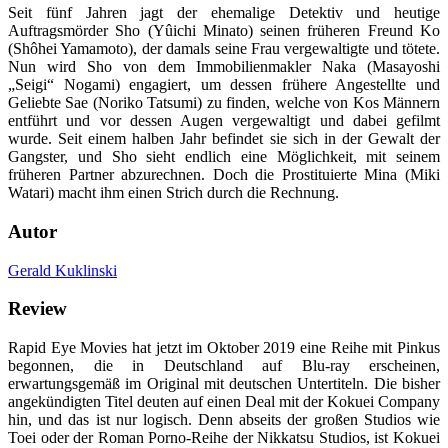
Seit fünf Jahren jagt der ehemalige Detektiv und heutige
Auftragsmörder Sho (Yûichi Minato) seinen früheren Freund Ko
(Shôhei Yamamoto), der damals seine Frau vergewaltigte und tötete.
Nun wird Sho von dem Immobilienmakler Naka (Masayoshi
„Seigi“ Nogami) engagiert, um dessen frühere Angestellte und
Geliebte Sae (Noriko Tatsumi) zu finden, welche von Kos Männern
entführt und vor dessen Augen vergewaltigt und dabei gefilmt
wurde. Seit einem halben Jahr befindet sie sich in der Gewalt der
Gangster, und Sho sieht endlich eine Möglichkeit, mit seinem
früheren Partner abzurechnen. Doch die Prostituierte Mina (Miki
Watari) macht ihm einen Strich durch die Rechnung.
Autor
Gerald Kuklinski
Review
Rapid Eye Movies hat jetzt im Oktober 2019 eine Reihe mit Pinkus
begonnen, die in Deutschland auf Blu-ray erscheinen,
erwartungsgemäß im Original mit deutschen Untertiteln. Die bisher
angekündigten Titel deuten auf einen Deal mit der Kokuei Company
hin, und das ist nur logisch. Denn abseits der großen Studios wie
Toei oder der Roman Porno-Reihe der Nikkatsu Studios, ist Kokuei