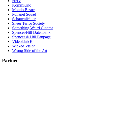
HHV
KommKino
Mondo Bizarr
Pollanet Squad
Schattenlichter
Sheer Terror Society
Something Weird Cinema
Spencer/Hill Datenbank
Spencer & Hill Fanpage
Videoklub K
Wicked Vision
Wrong Side of the Art
Partner