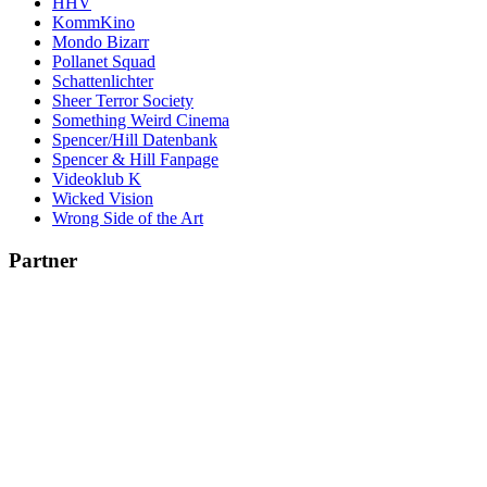
HHV
KommKino
Mondo Bizarr
Pollanet Squad
Schattenlichter
Sheer Terror Society
Something Weird Cinema
Spencer/Hill Datenbank
Spencer & Hill Fanpage
Videoklub K
Wicked Vision
Wrong Side of the Art
Partner