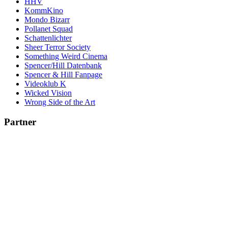
HHV
KommKino
Mondo Bizarr
Pollanet Squad
Schattenlichter
Sheer Terror Society
Something Weird Cinema
Spencer/Hill Datenbank
Spencer & Hill Fanpage
Videoklub K
Wicked Vision
Wrong Side of the Art
Partner