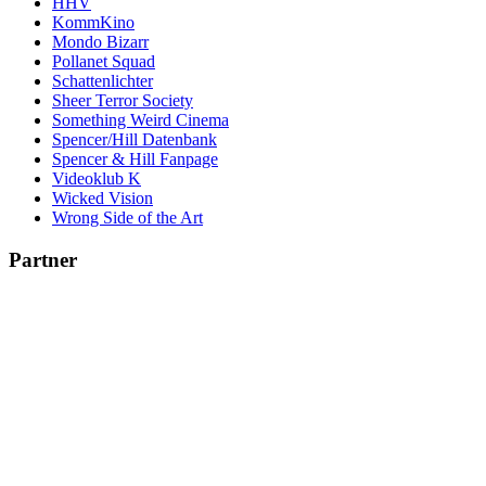
HHV
KommKino
Mondo Bizarr
Pollanet Squad
Schattenlichter
Sheer Terror Society
Something Weird Cinema
Spencer/Hill Datenbank
Spencer & Hill Fanpage
Videoklub K
Wicked Vision
Wrong Side of the Art
Partner