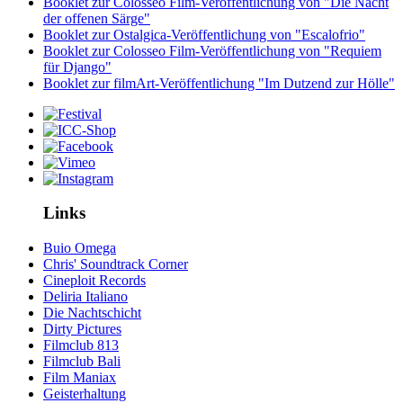
Booklet zur Colosseo Film-Veröffentlichung von "Die Nacht
der offenen Särge"
Booklet zur Ostalgica-Veröffentlichung von "Escalofrio"
Booklet zur Colosseo Film-Veröffentlichung von "Requiem
für Django"
Booklet zur filmArt-Veröffentlichung "Im Dutzend zur Hölle"
Links
Buio Omega
Chris' Soundtrack Corner
Cineploit Records
Deliria Italiano
Die Nachtschicht
Dirty Pictures
Filmclub 813
Filmclub Bali
Film Maniax
Geisterhaltung