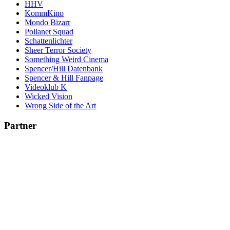
HHV
KommKino
Mondo Bizarr
Pollanet Squad
Schattenlichter
Sheer Terror Society
Something Weird Cinema
Spencer/Hill Datenbank
Spencer & Hill Fanpage
Videoklub K
Wicked Vision
Wrong Side of the Art
Partner