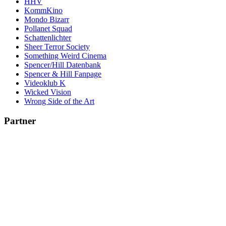
HHV
KommKino
Mondo Bizarr
Pollanet Squad
Schattenlichter
Sheer Terror Society
Something Weird Cinema
Spencer/Hill Datenbank
Spencer & Hill Fanpage
Videoklub K
Wicked Vision
Wrong Side of the Art
Partner