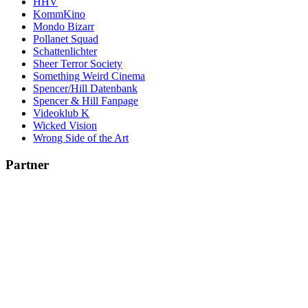
HHV
KommKino
Mondo Bizarr
Pollanet Squad
Schattenlichter
Sheer Terror Society
Something Weird Cinema
Spencer/Hill Datenbank
Spencer & Hill Fanpage
Videoklub K
Wicked Vision
Wrong Side of the Art
Partner