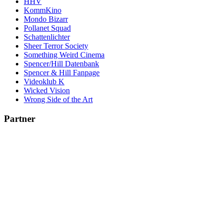
HHV
KommKino
Mondo Bizarr
Pollanet Squad
Schattenlichter
Sheer Terror Society
Something Weird Cinema
Spencer/Hill Datenbank
Spencer & Hill Fanpage
Videoklub K
Wicked Vision
Wrong Side of the Art
Partner