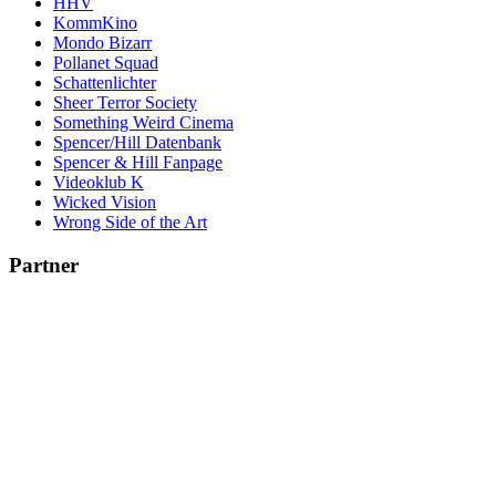
HHV
KommKino
Mondo Bizarr
Pollanet Squad
Schattenlichter
Sheer Terror Society
Something Weird Cinema
Spencer/Hill Datenbank
Spencer & Hill Fanpage
Videoklub K
Wicked Vision
Wrong Side of the Art
Partner