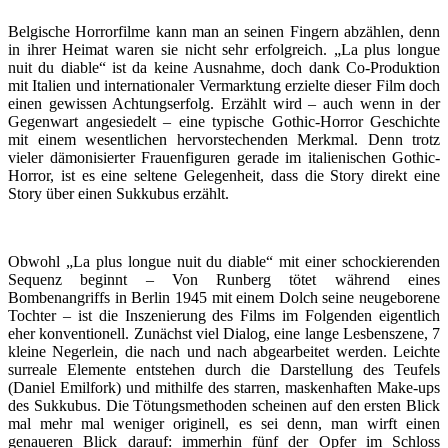
Belgische Horrorfilme kann man an seinen Fingern abzählen, denn
in ihrer Heimat waren sie nicht sehr erfolgreich. „La plus longue
nuit du diable“ ist da keine Ausnahme, doch dank Co-Produktion
mit Italien und internationaler Vermarktung erzielte dieser Film doch
einen gewissen Achtungserfolg. Erzählt wird – auch wenn in der
Gegenwart angesiedelt – eine typische Gothic-Horror Geschichte
mit einem wesentlichen hervorstechenden Merkmal. Denn trotz
vieler dämonisierter Frauenfiguren gerade im italienischen Gothic-
Horror, ist es eine seltene Gelegenheit, dass die Story direkt eine
Story über einen Sukkubus erzählt.
Obwohl „La plus longue nuit du diable“ mit einer schockierenden
Sequenz beginnt – Von Runberg tötet während eines
Bombenangriffs in Berlin 1945 mit einem Dolch seine neugeborene
Tochter – ist die Inszenierung des Films im Folgenden eigentlich
eher konventionell. Zunächst viel Dialog, eine lange Lesbenszene, 7
kleine Negerlein, die nach und nach abgearbeitet werden. Leichte
surreale Elemente entstehen durch die Darstellung des Teufels
(Daniel Emilfork) und mithilfe des starren, maskenhaften Make-ups
des Sukkubus. Die Tötungsmethoden scheinen auf den ersten Blick
mal mehr mal weniger originell, es sei denn, man wirft einen
genaueren Blick darauf: immerhin fünf der Opfer im Schloss