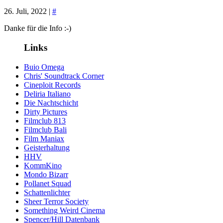
26. Juli, 2022 |
#
Danke für die Info :-)
Links
Buio Omega
Chris' Soundtrack Corner
Cineploit Records
Deliria Italiano
Die Nachtschicht
Dirty Pictures
Filmclub 813
Filmclub Bali
Film Maniax
Geisterhaltung
HHV
KommKino
Mondo Bizarr
Pollanet Squad
Schattenlichter
Sheer Terror Society
Something Weird Cinema
Spencer/Hill Datenbank