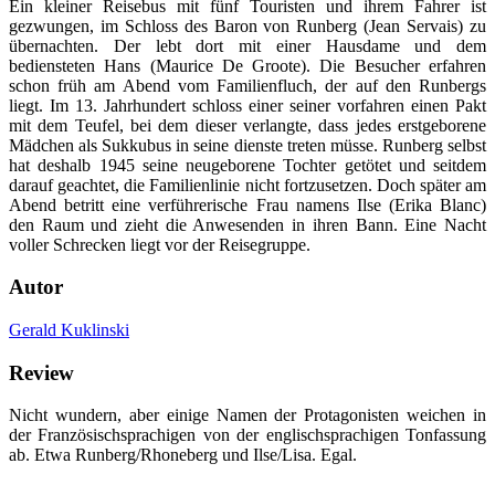
Ein kleiner Reisebus mit fünf Touristen und ihrem Fahrer ist
gezwungen, im Schloss des Baron von Runberg (Jean Servais) zu
übernachten. Der lebt dort mit einer Hausdame und dem
bediensteten Hans (Maurice De Groote). Die Besucher erfahren
schon früh am Abend vom Familienfluch, der auf den Runbergs
liegt. Im 13. Jahrhundert schloss einer seiner vorfahren einen Pakt
mit dem Teufel, bei dem dieser verlangte, dass jedes erstgeborene
Mädchen als Sukkubus in seine dienste treten müsse. Runberg selbst
hat deshalb 1945 seine neugeborene Tochter getötet und seitdem
darauf geachtet, die Familienlinie nicht fortzusetzen. Doch später am
Abend betritt eine verführerische Frau namens Ilse (Erika Blanc)
den Raum und zieht die Anwesenden in ihren Bann. Eine Nacht
voller Schrecken liegt vor der Reisegruppe.
Autor
Gerald Kuklinski
Review
Nicht wundern, aber einige Namen der Protagonisten weichen in
der Französischsprachigen von der englischsprachigen Tonfassung
ab. Etwa Runberg/Rhoneberg und Ilse/Lisa. Egal.