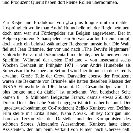
und Produzent Querut haben dort kleine Rollen übernommen.
Zur Regie und Produktion von „La plus longue nuit du diable.“
Ursprünglich wollte man André Hunnebelle mit der Regie betrauen,
doch man war auf Fördergelder aus Belgien angewiesen. Der in
Belgien geborene Schauspieler Jean Servais war hierfür ein Trumpf,
doch auch ein belgisch-stämmiger Regisseur musste her. Die Wahl
fiel auf Jean Brismée, der vor und nach „The Devil’s Nightmare“
zahlreiche Kurz- und Dokumentarfilme drehte, aber keinen weiteren
Spielfilm. Während der ersten Drehtage – von insgesamt sechs
Wochen Drehzeit im Frühjahr 1971 – war André Hunebelle als
Supervisor für Brismée am Set und wird hierfür auch in den Credits
erwähnt. Große Teile der Crew, Darsteller, ebenso der Produzent
waren alte Bekannte von Brismée, alle hatten dieselben Klassen der
INSAS Filmschule ab 1962 besucht. Das Gesamtbudget von „La
plus longue nuit du diable“ ist unbekannt. Von belgischer Seite
kamen 8 – 9 Millionen Belgische Francs, damals etwas 250.000
Dollar. Der italienische Anteil dagegen ist nicht näher bekannt. Der
jugoslawisch-stämmige Co-Produzent Zeljko Kunkera von Delfino
Film stellte mit Erika Blanc, Ivana Novak, Shirley Corrigan und
Lorenzo Terzon vier der Darsteller und den Komponisten des
schönen Scores, Alessandro Alessandroni. Kunkera hatte einen
Assistenten, der ihm beim Verkauf von Filmen nach Übersee half.