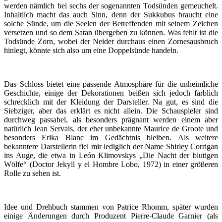
werden nämlich bei sechs der sogenannten Todsünden gemeuchelt.
Inhaltlich macht das auch Sinn, denn der Sukkubus braucht eine
solche Sünde, um die Seelen der Betreffenden mit seinem Zeichen
versetzen und so dem Satan übergeben zu können. Was fehlt ist die
Todsünde Zorn, wobei der Neider durchaus einen Zornesausbruch
hinlegt, könnte sich also um eine Doppelsünde handeln.
Das Schloss bietet eine passende Atmosphäre für die unheimliche
Geschichte, einige der Dekorationen beißen sich jedoch farblich
schrecklich mit der Kleidung der Darsteller. Na gut, es sind die
Siebziger, aber das erklärt es nicht allein. Die Schauspieler sind
durchweg passabel, als besonders prägnant werden einem aber
natürlich Jean Servais, der eher unbekannte Maurice de Groote und
besonders Erika Blanc im Gedächtnis bleiben. Als weitere
bekanntere Darstellerin fiel mir lediglich der Name Shirley Corrigan
ins Auge, die etwa in León Klimovskys „Die Nacht der blutigen
Wölfe“ (Doctor Jekyll y el Hombre Lobo, 1972) in einer größeren
Rolle zu sehen ist.
Idee und Drehbuch stammen von Patrice Rhomm, später wurden
einige Änderungen durch Produzent Pierre-Claude Garnier (als