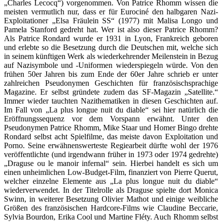
„Charles Lecocq“) vorgenommen. Von Patrice Rhomm wissen die
meisten vermutlich nur, dass er für Eurociné den halbgaren Nazi-
Exploitationer „Elsa Fräulein SS“ (1977) mit Malisa Longo und
Pamela Stanford gedreht hat. Wer ist also dieser Patrice Rhomm?
Als Patrice Rondard wurde er 1931 in Lyon, Frankreich geboren
und erlebte so die Besetzung durch die Deutschen mit, welche sich
in seinem künftigen Werk als wiederkehrender Meilenstein in Bezug
auf Nazisymbole und -Uniformen wiederspiegeln würde. Von den
frühen 50er Jahren bis zum Ende der 60er Jahre schrieb er unter
zahlreichen Pseudonymen Geschichten für französischsprachige
Magazine. Er selbst gründete zudem das SF-Magazin „Satellite.“
Immer wieder tauchten Nazithematiken in diesen Geschichten auf.
Im Fall von „La plus longue nuit du diable“ sei hier natürlich die
Eröffnungssequenz vor dem Vorspann erwähnt. Unter den
Pseudonymen Patrice Rhomm, Mike Staar und Homer Bingo drehte
Rondard selbst acht Spielfilme, das meiste davon Exploitation und
Porno. Seine erwähnenswerteste Regiearbeit dürfte wohl der 1976
veröffentlichte (und irgendwann früher in 1973 oder 1974 gedrehte)
„Draguse ou le manoir infernal“ sein. Hierbei handelt es sich um
einen unheimlichen Low-Budget-Film, finanziert von Pierre Querut,
welcher einzelne Elemente aus „La plus longue nuit du diable“
wiederverwendet. In der Titelrolle als Draguse spielte dort Monica
Swinn, in weiterer Besetzung Olivier Mathot und einige weibliche
Größen des französischen Hardcore-Films wie Claudine Beccarie,
Sylvia Bourdon, Erika Cool und Martine Fléty. Auch Rhomm selbst