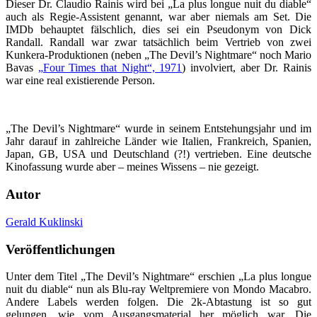
Dieser Dr. Claudio Rainis wird bei „La plus longue nuit du diable“
auch als Regie-Assistent genannt, war aber niemals am Set. Die
IMDb behauptet fälschlich, dies sei ein Pseudonym von Dick
Randall. Randall war zwar tatsächlich beim Vertrieb von zwei
Kunkera-Produktionen (neben „The Devil’s Nightmare“ noch Mario
Bavas
„Four Times that Night“, 1971
) involviert, aber Dr. Rainis
war eine real existierende Person.
„The Devil’s Nightmare“ wurde in seinem Entstehungsjahr und im
Jahr darauf in zahlreiche Länder wie Italien, Frankreich, Spanien,
Japan, GB, USA und Deutschland (?!) vertrieben. Eine deutsche
Kinofassung wurde aber – meines Wissens – nie gezeigt.
Autor
Gerald Kuklinski
Veröffentlichungen
Unter dem Titel „The Devil’s Nightmare“ erschien „La plus longue
nuit du diable“ nun als Blu-ray Weltpremiere von Mondo Macabro.
Andere Labels werden folgen. Die 2k-Abtastung ist so gut
gelungen, wie vom Ausgangsmaterial her möglich war. Die